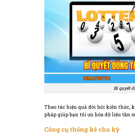
Bí quyết d
Thao tác hiệu quả đòi hỏi kiến thức,
pháp giúp bạn tối ưu hóa dữ liệu tần s
Công cụ thống kê chu kỳ