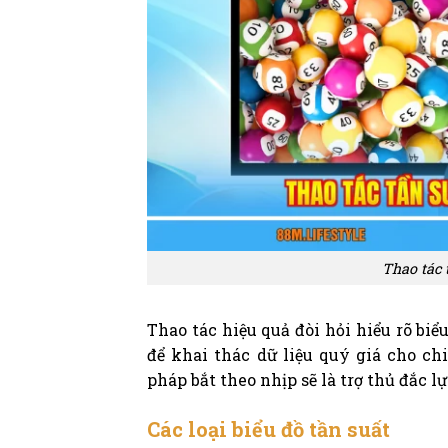
Thao tác 
Thao tác hiệu quả đòi hỏi hiểu rõ biể
để khai thác dữ liệu quý giá cho ch
pháp bắt theo nhịp sẽ là trợ thủ đắc l
Các loại biểu đồ tần suất