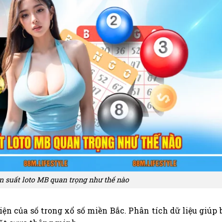
 suất loto MB quan trọng như thế nào
ện của số trong xổ số miền Bắc. Phân tích dữ liệu giúp 