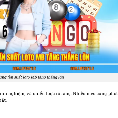
ùng tần suất loto MB tăng thắng lớn
 kinh nghiệm, và chiến lược rõ ràng. Nhiều mẹo cùng phư
uất.