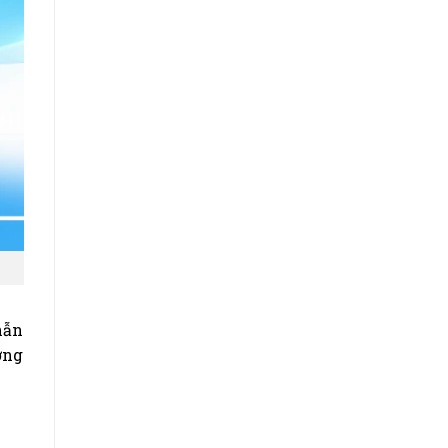
hẫn
ơng