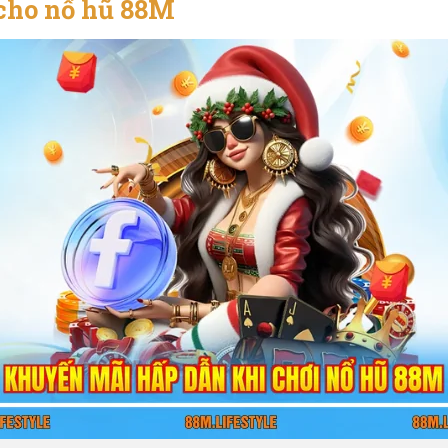
cho nổ hũ 88M