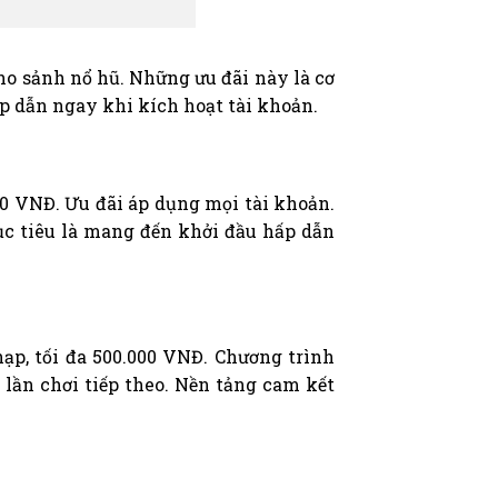
o sảnh nổ hũ. Những ưu đãi này là cơ
ấp dẫn ngay khi kích hoạt tài khoản.
00 VNĐ. Ưu đãi áp dụng mọi tài khoản.
Mục tiêu là mang đến khởi đầu hấp dẫn
nạp, tối đa 500.000 VNĐ. Chương trình
 lần chơi tiếp theo. Nền tảng cam kết