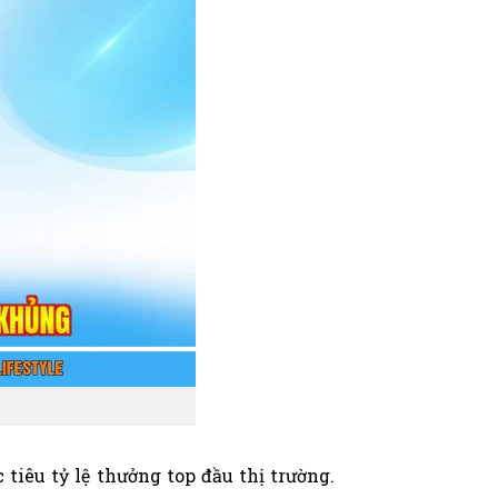
iêu tỷ lệ thưởng top đầu thị trường.