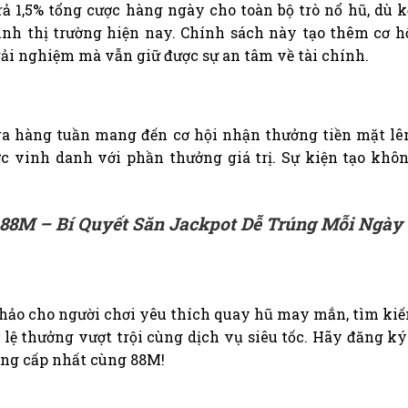
 1,5% tổng cược hàng ngày cho toàn bộ trò nổ hũ, dù k
ình thị trường hiện nay. Chính sách này tạo thêm cơ h
trải nghiệm mà vẫn giữ được sự an tâm về tài chính.
ra hàng tuần mang đến cơ hội nhận thưởng tiền mặt lên
c vinh danh với phần thưởng giá trị. Sự kiện tạo khô
88M – Bí Quyết Săn Jackpot Dễ Trúng Mỗi Ngày
hảo cho người chơi yêu thích quay hũ may mắn, tìm kiếm
 lệ thưởng vượt trội cùng dịch vụ siêu tốc. Hãy đăng 
đẳng cấp nhất cùng 88M!