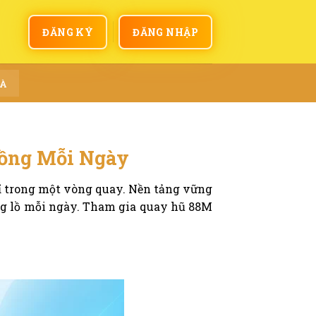
ĐĂNG KÝ
ĐĂNG NHẬP
GÀ
Đồng Mỗi Ngày
hỉ trong một vòng quay. Nền tảng vững
ng lồ mỗi ngày. Tham gia quay hũ 88M