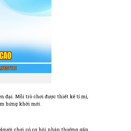
đại. Mỗi trò chơi được thiết kế tỉ mỉ,
ềm hứng khởi mới.
Người chơi có cơ hội nhận thưởng gấp