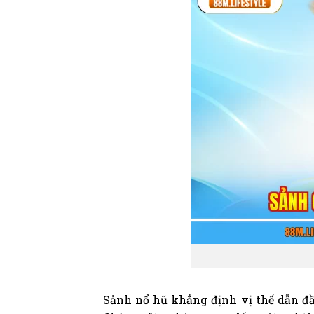
Sảnh nổ hũ khẳng định vị thế dẫn đầ