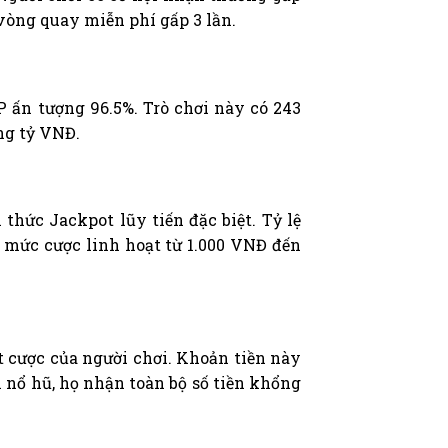
vòng quay miễn phí gấp 3 lần.
 ấn tượng 96.5%. Trò chơi này có 243
àng tỷ VNĐ.
thức Jackpot lũy tiến đặc biệt. Tỷ lệ
n mức cược linh hoạt từ 1.000 VNĐ đến
t cược của người chơi. Khoản tiền này
 nổ hũ, họ nhận toàn bộ số tiền khổng