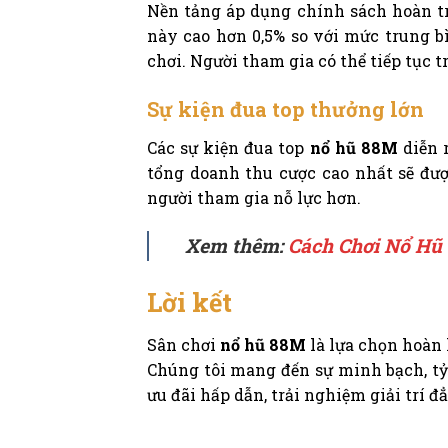
Nền tảng áp dụng chính sách hoàn trả
này cao hơn 0,5% so với mức trung b
chơi. Người tham gia có thể tiếp tục 
Sự kiện đua top thưởng lớn
Các sự kiện đua top
nổ hũ 88M
diễn 
tổng doanh thu cược cao nhất sẽ đượ
người tham gia nỗ lực hơn.
Xem thêm:
Cách Chơi Nổ Hũ
Lời kết
Sân chơi
nổ hũ 88M
là lựa chọn hoàn 
Chúng tôi mang đến sự minh bạch, tỷ
ưu đãi hấp dẫn, trải nghiệm giải trí 