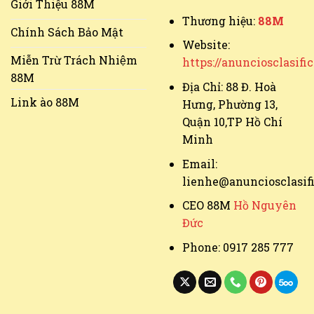
Giới Thiệu 88M
Thương hiệu:
88M
Chính Sách Bảo Mật
Website:
Miễn Trừ Trách Nhiệm
https://anunciosclasifi
88M
Địa Chỉ: 88 Đ. Hoà
Link ào 88M
Hưng, Phường 13,
Quận 10,TP Hồ Chí
Minh
Email:
lienhe@
anunciosclasif
CEO 88M
Hồ Nguyên
Đức
Phone:
0917 285 777