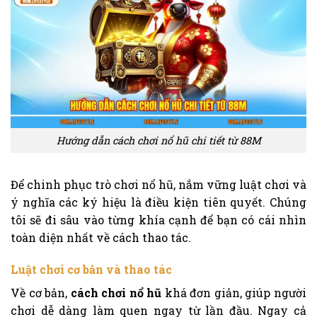
Hướng dẫn cách chơi nổ hũ chi tiết từ 88M
Để chinh phục trò chơi nổ hũ, nắm vững luật chơi và
ý nghĩa các ký hiệu là điều kiện tiên quyết. Chúng
tôi sẽ đi sâu vào từng khía cạnh để bạn có cái nhìn
toàn diện nhất về cách thao tác.
Luật chơi cơ bản và thao tác
Về cơ bản,
cách chơi nổ hũ
khá đơn giản, giúp người
chơi dễ dàng làm quen ngay từ lần đầu. Ngay cả