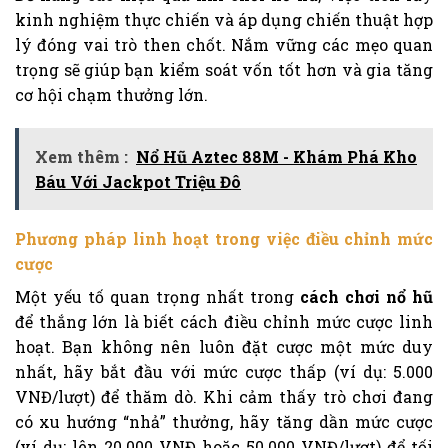
kinh nghiệm thực chiến và áp dụng chiến thuật hợp
lý đóng vai trò then chốt. Nắm vững các mẹo quan
trọng sẽ giúp bạn kiểm soát vốn tốt hơn và gia tăng
cơ hội chạm thưởng lớn.
Xem thêm :
Nổ Hũ Aztec 88M - Khám Phá Kho
Báu Với Jackpot Triệu Đô
Phương pháp linh hoạt trong việc điều chỉnh mức
cược
Một yếu tố quan trọng nhất trong
cách chơi nổ hũ
để thắng lớn là biết cách điều chỉnh mức cược linh
hoạt. Bạn không nên luôn đặt cược một mức duy
nhất, hãy bắt đầu với mức cược thấp (ví dụ: 5.000
VNĐ/lượt) để thăm dò. Khi cảm thấy trò chơi đang
có xu hướng “nhả” thưởng, hãy tăng dần mức cược
(ví dụ: lên 20.000 VNĐ hoặc 50.000 VNĐ/lượt) để tối