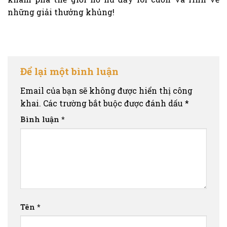
những giải thưởng khủng!
Để lại một bình luận
Email của bạn sẽ không được hiển thị công
khai.
Các trường bắt buộc được đánh dấu
*
Bình luận
*
Tên
*