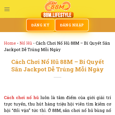
Bỏ
qua
nội
dung
ĐĂNG KÝ
ĐĂNG NHẬP
Home
-
Nổ Hũ
-
Cách Chơi Nổ Hũ 88M – Bí Quyết Săn
Jackpot Dễ Trúng Mỗi Ngày
Cách Chơi Nổ Hũ 88M – Bí Quyết
Săn Jackpot Dễ Trúng Mỗi Ngày
Cách chơi nổ hũ
luôn là tâm điểm của giới giải trí
trực tuyến, thu hút hàng triệu hội viên tìm kiếm cơ
hội “đổi vận” tức thì. Ở 88M, sân chơi nổ hũ bùng nổ