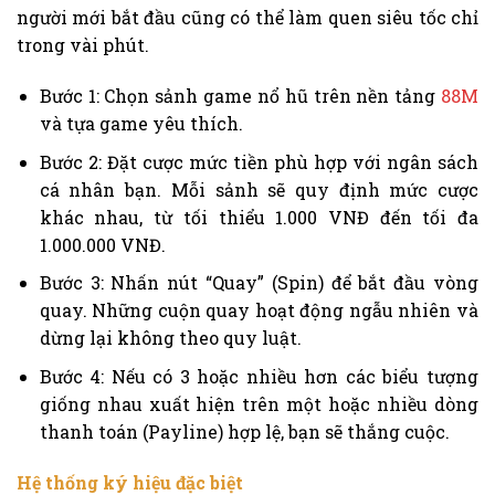
người mới bắt đầu cũng có thể làm quen siêu tốc chỉ
trong vài phút.
Bước 1: Chọn sảnh game nổ hũ trên nền tảng
88M
và tựa game yêu thích.
Bước 2: Đặt cược mức tiền phù hợp với ngân sách
cá nhân bạn. Mỗi sảnh sẽ quy định mức cược
khác nhau, từ tối thiểu 1.000 VNĐ đến tối đa
1.000.000 VNĐ.
Bước 3: Nhấn nút “Quay” (Spin) để bắt đầu vòng
quay. Những cuộn quay hoạt động ngẫu nhiên và
dừng lại không theo quy luật.
Bước 4: Nếu có 3 hoặc nhiều hơn các biểu tượng
giống nhau xuất hiện trên một hoặc nhiều dòng
thanh toán (Payline) hợp lệ, bạn sẽ thắng cuộc.
Hệ thống ký hiệu đặc biệt