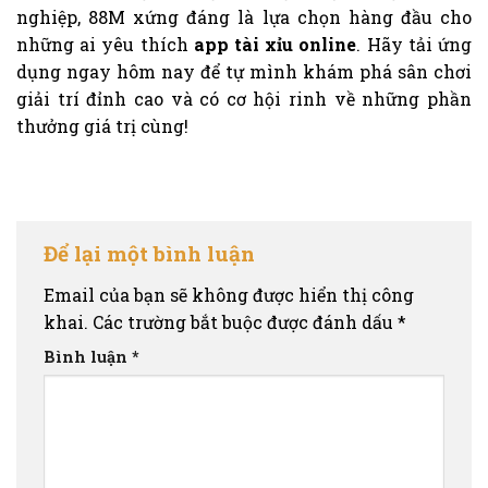
nghiệp, 88M xứng đáng là lựa chọn hàng đầu cho
những ai yêu thích
app tài xỉu online
. Hãy tải ứng
dụng ngay hôm nay để tự mình khám phá sân chơi
giải trí đỉnh cao và có cơ hội rinh về những phần
thưởng giá trị cùng!
Để lại một bình luận
Email của bạn sẽ không được hiển thị công
khai.
Các trường bắt buộc được đánh dấu
*
Bình luận
*