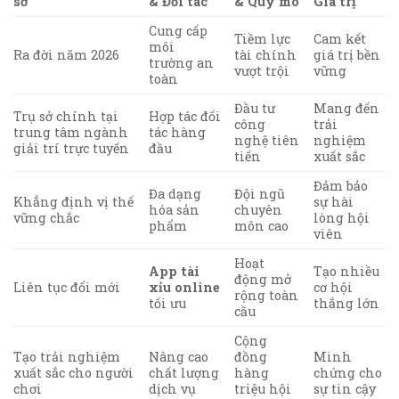
sở
& Đối tác
& Quy mô
Giá trị
Cung cấp
Tiềm lực
Cam kết
môi
Ra đời năm 2026
tài chính
giá trị bền
trường an
vượt trội
vững
toàn
Đầu tư
Mang đến
Trụ sở chính tại
Hợp tác đối
công
trải
trung tâm ngành
tác hàng
nghệ tiên
nghiệm
giải trí trực tuyến
đầu
tiến
xuất sắc
Đảm bảo
Đa dạng
Đội ngũ
Khẳng định vị thế
sự hài
hóa sản
chuyên
vững chắc
lòng hội
phẩm
môn cao
viên
Hoạt
App tài
Tạo nhiều
động mở
Liên tục đổi mới
xỉu online
cơ hội
rộng toàn
tối ưu
thắng lớn
cầu
Cộng
Tạo trải nghiệm
Nâng cao
đồng
Minh
xuất sắc cho người
chất lượng
hàng
chứng cho
chơi
dịch vụ
triệu hội
sự tin cậy