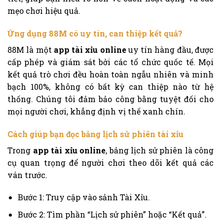
mẹo chơi hiệu quả.
Ứng dụng 88M có uy tín, can thiệp kết quả?
88M là một
app tài xỉu online
uy tín hàng đầu, được
cấp phép và giám sát bởi các tổ chức quốc tế. Mọi
kết quả trò chơi đều hoàn toàn ngẫu nhiên và minh
bạch 100%, không có bất kỳ can thiệp nào từ hệ
thống. Chúng tôi đảm bảo công bằng tuyệt đối cho
mọi người chơi, khẳng định vị thế xanh chín.
Cách giúp bạn đọc bảng lịch sử phiên tài xỉu
Trong
app tài xỉu online
, bảng lịch sử phiên là công
cụ quan trọng để người chơi theo dõi kết quả các
ván trước.
Bước 1: Truy cập vào sảnh Tài Xỉu.
Bước 2: Tìm phần “Lịch sử phiên” hoặc “Kết quả”.