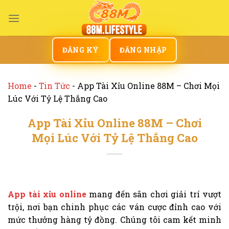
Bỏ
qua
nội
dung
ĐĂNG KÝ
ĐĂNG NHẬP
Home
-
Tin Tức
-
App Tài Xỉu Online 88M – Chơi Mọi
Lúc Với Tỷ Lệ Thắng Cao
App Tài Xỉu Online 88M – Chơi
Mọi Lúc Với Tỷ Lệ Thắng Cao
App tài xỉu online
mang đến sân chơi giải trí vượt
trội, nơi bạn chinh phục các ván cược đỉnh cao với
mức thưởng hàng tỷ đồng. Chúng tôi cam kết minh