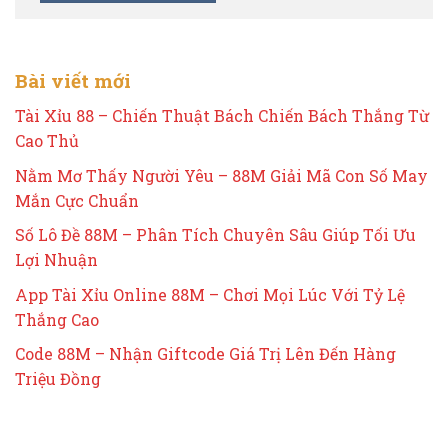
Bài viết mới
Tài Xỉu 88 – Chiến Thuật Bách Chiến Bách Thắng Từ
Cao Thủ
Nằm Mơ Thấy Người Yêu – 88M Giải Mã Con Số May
Mắn Cực Chuẩn
Số Lô Đề 88M – Phân Tích Chuyên Sâu Giúp Tối Ưu
Lợi Nhuận
App Tài Xỉu Online 88M – Chơi Mọi Lúc Với Tỷ Lệ
Thắng Cao
Code 88M – Nhận Giftcode Giá Trị Lên Đến Hàng
Triệu Đồng