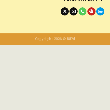
Copyright 2026 ©
88M