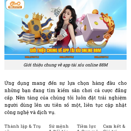
Giới thiệu chung về app tài xỉu online 88M
Ứng dụng mang đến sự lựa chọn hàng đầu cho
những bạn đang tìm kiếm sân chơi cá cược đẳng
cấp. Nền tảng của chúng tôi luôn đặt trải nghiệm
người dùng lên ưu tiên số một, liên tục cập nhật
công nghệ và dịch vụ.
Thành lập & Trụ
Sứ mệnh
Tiềm lực
Cam kết &