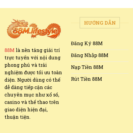
HƯỚNG DẪN
Đăng Ký 88M
88M
là nền tảng giải trí
Đăng Nhập 88M
trực tuyến với nội dung
phong phú và trải
Nạp Tiền 88M
nghiệm được tối ưu toàn
Rút Tiền 88M
diện. Người dùng có thể
dễ dàng tiếp cận các
chuyên mục như xổ số,
casino và thể thao trên
giao diện hiện đại,
thuận tiện.