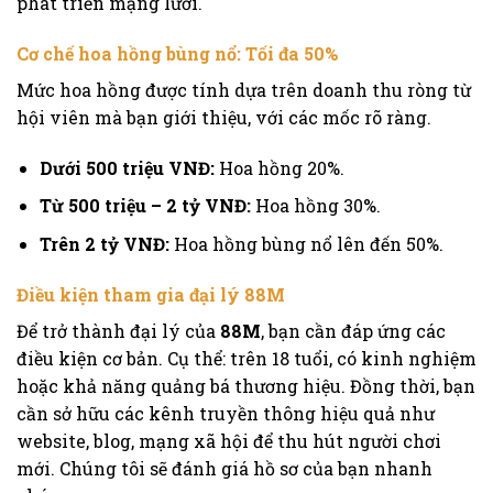
phát triển mạng lưới.
Cơ chế hoa hồng bùng nổ: Tối đa 50%
Mức hoa hồng được tính dựa trên doanh thu ròng từ
hội viên mà bạn giới thiệu, với các mốc rõ ràng.
Dưới 500 triệu VNĐ:
Hoa hồng 20%.
Từ 500 triệu – 2 tỷ VNĐ:
Hoa hồng 30%.
Trên 2 tỷ VNĐ:
Hoa hồng bùng nổ lên đến 50%.
Điều kiện tham gia đại lý 88M
Để trở thành đại lý của
88M
, bạn cần đáp ứng các
điều kiện cơ bản. Cụ thể: trên 18 tuổi, có kinh nghiệm
hoặc khả năng quảng bá thương hiệu. Đồng thời, bạn
cần sở hữu các kênh truyền thông hiệu quả như
website, blog, mạng xã hội để thu hút người chơi
mới. Chúng tôi sẽ đánh giá hồ sơ của bạn nhanh