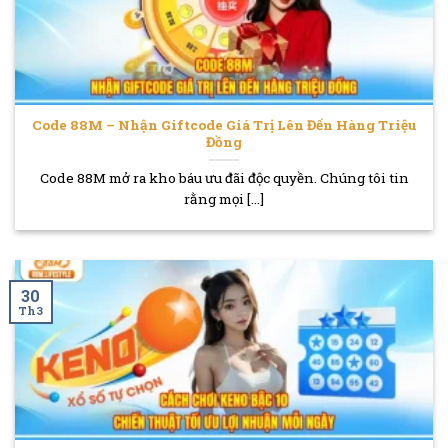
Code 88M – Nhận Giftcode Giá Trị Lên Đến Hàng Triệu
Đồng
Code 88M mở ra kho báu ưu đãi độc quyền. Chúng tôi tin
rằng mọi [...]
30
Th3