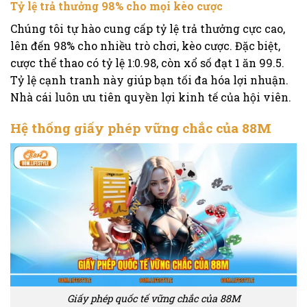
Tỷ lệ trả thưởng 98% cho mọi kèo cược
Chúng tôi tự hào cung cấp tỷ lệ trả thưởng cực cao,
lên đến 98% cho nhiều trò chơi, kèo cược. Đặc biệt,
cược thể thao có tỷ lệ 1:0.98, còn xổ số đạt 1 ăn 99.5.
Tỷ lệ cạnh tranh này giúp bạn tối đa hóa lợi nhuận.
Nhà cái luôn ưu tiên quyền lợi kinh tế của hội viên.
Hệ thống giấy phép vững chắc của 88M
Giấy phép quốc tế vững chắc của 88M