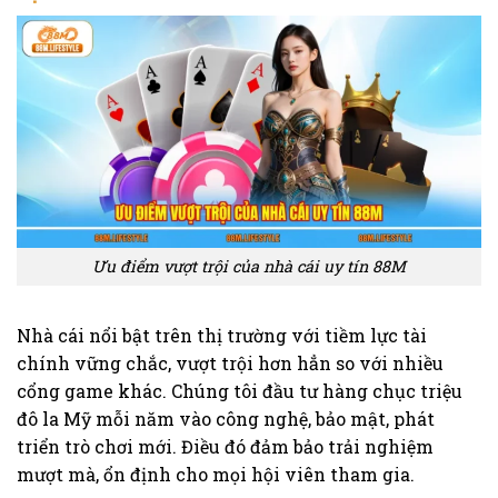
Ưu điểm vượt trội của nhà cái uy tín 88M
Nhà cái nổi bật trên thị trường với tiềm lực tài
chính vững chắc, vượt trội hơn hẳn so với nhiều
cổng game khác. Chúng tôi đầu tư hàng chục triệu
đô la Mỹ mỗi năm vào công nghệ, bảo mật, phát
triển trò chơi mới. Điều đó đảm bảo trải nghiệm
mượt mà, ổn định cho mọi hội viên tham gia.