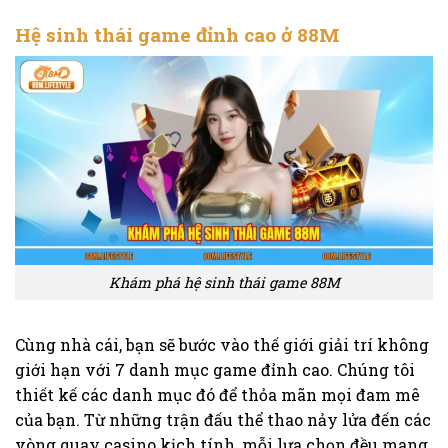
Hệ sinh thái game đỉnh cao ở 88M
Khám phá hệ sinh thái game 88M
Cùng nhà cái, bạn sẽ bước vào thế giới giải trí không
giới hạn với 7 danh mục game đỉnh cao. Chúng tôi
thiết kế các danh mục đó để thỏa mãn mọi đam mê
của bạn. Từ những trận đấu thể thao nảy lửa đến các
vòng quay casino kịch tính, mỗi lựa chọn đều mang