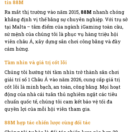
tín 88M
Ra mắt thị trường vào năm 2015,
88M
nhanh chóng
khẳng định vị thế bằng sự chuyên nghiệp. Với trụ sở
tại Malta – tâm điểm của ngành iGaming toàn cầu,
sứ mệnh của chúng tôi là phục vụ hàng triệu hội
viên châu Á, xây dựng sân chơi công bằng và đầy
cảm hứng.
Tầm nhìn và giá trị cốt lõi
Chúng tôi hướng tới tầm nhìn trở thành sân chơi
giải trí số 1 Châu Á vào năm 2026, cung cấp giá trị
cốt lõi là minh bạch, an toàn, công bằng. Mọi hoạt
động của nhà cái tuân thủ nghiêm ngặt các tiêu
chuẩn quốc tế, chúng tôi cam kết bảo vệ tối đa
quyền lợi của mỗi hội viên tham gia.
88M hợp tác chiến lược cùng đối tác