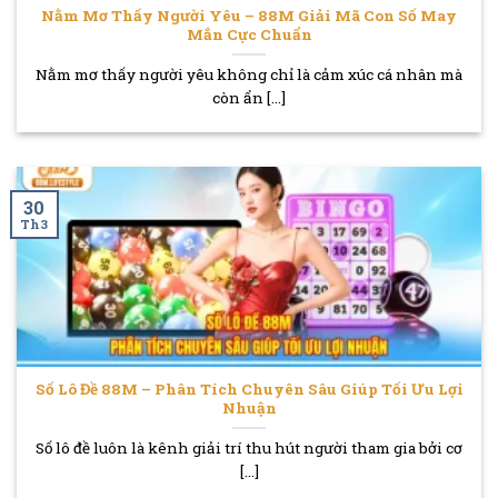
Nằm Mơ Thấy Người Yêu – 88M Giải Mã Con Số May
Mắn Cực Chuẩn
Nằm mơ thấy người yêu không chỉ là cảm xúc cá nhân mà
còn ẩn [...]
30
Th3
Số Lô Đề 88M – Phân Tích Chuyên Sâu Giúp Tối Ưu Lợi
Nhuận
Số lô đề luôn là kênh giải trí thu hút người tham gia bởi cơ
[...]