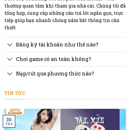
thường quan tâm khi tham gia nhà cái. Chúng tôi đã
tổng hợp, cung cấp những câu trả lời ngắn gọn, trực
tiếp giúp bạn nhanh chóng nắm bắt thông tin cần
thiết.
Đăng ký tài khoản như thế nào?
Chơi game có an toàn không?
Nạp/rút qua phương thức nào?
TIN TỨC
30
Th3