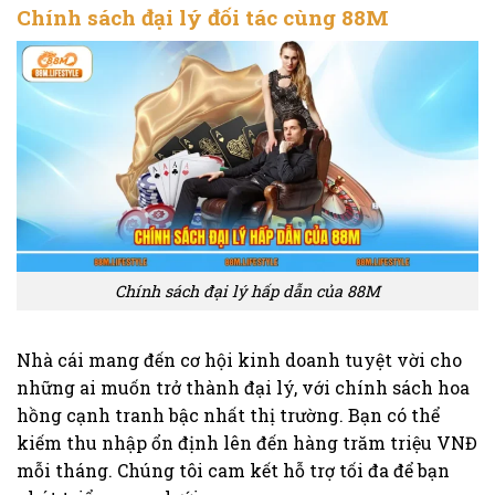
Chính sách đại lý đối tác cùng 88M
Chính sách đại lý hấp dẫn của 88M
Nhà cái mang đến cơ hội kinh doanh tuyệt vời cho
những ai muốn trở thành đại lý, với chính sách hoa
hồng cạnh tranh bậc nhất thị trường. Bạn có thể
kiếm thu nhập ổn định lên đến hàng trăm triệu VNĐ
mỗi tháng. Chúng tôi cam kết hỗ trợ tối đa để bạn