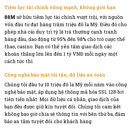
Tiềm lực tài chính vững mạnh, không giới hạn
88M
sở hữu tiềm lực tài chính vượt trội, với nguồn
vốn đầu tư đạt hàng trăm triệu đô la Mỹ. Điều đó cho
phép nhà cái duy trì tỷ lệ trả thưởng cạnh tranh
hàng đầu, dao động từ 95% đến 98% cho trò cược thể
thao, casino. Bạn có thể yên tâm giao dịch các
khoản thắng lớn lên đến 1 tỷ VNĐ mỗi ngày một
cách tức thì.
Công nghệ bảo mật tối tân, dữ liệu an toàn
Chúng tôi đầu tư 10 triệu đô la Mỹ mỗi năm vào công
nghệ bảo mật, áp dụng hệ thống mã hóa SSL 128-bit
tiên tiến nhất. Mọi dữ liệu cá nhân, giao dịch của
bạn đều được giữ kín tuyệt đối. Chúng tôi cam kết
không bao giờ chia sẻ thông tin với bên thứ ba, đảm
bảo an tâm tuyệt đối cho khách hàng.