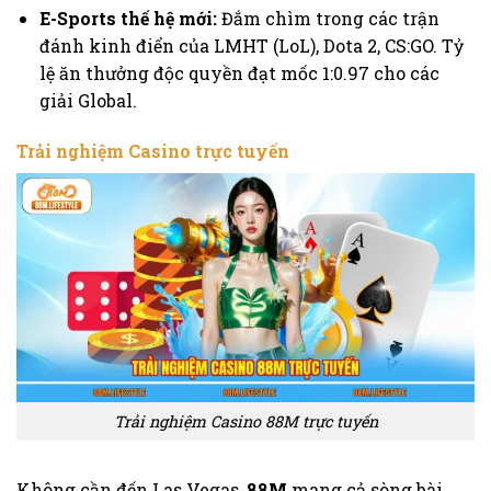
E-Sports thế hệ mới:
Đắm chìm trong các trận
đánh kinh điển của LMHT (LoL), Dota 2, CS:GO. Tỷ
lệ ăn thưởng độc quyền đạt mốc 1:0.97 cho các
giải Global.
Trải nghiệm Casino trực tuyến
Trải nghiệm Casino 88M trực tuyến
Không cần đến Las Vegas,
88M
mang cả sòng bài