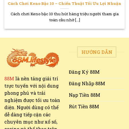
Cách Chơi Keno Bậc 10 – Chiến Thuật Tối Ưu Lợi Nhuận
Cách chơi Keno bậc 10 thu hút hàng triệu người tham gia
toàn cầu nhờ [...]
HƯỚNG DẪN
Đăng Ký 88M
88M
là nền tảng giải trí
Đăng Nhập 88M
trực tuyến với nội dung
phong phú và trải
Nạp Tiền 88M
nghiệm được tối ưu toàn
Rút Tiền 88M
diện. Người dùng có thể
dễ dàng tiếp cận các
chuyên mục như xổ số,
casino và thể thao trên