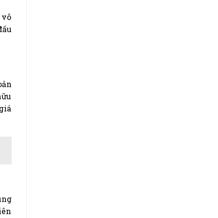
 vô
đấu
oản
hữu
giá
úng
iên