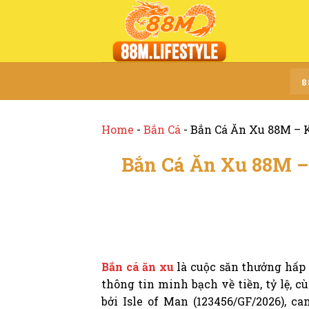
Bỏ
qua
nội
dung
8
Home
-
Bắn Cá
-
Bắn Cá Ăn Xu 88M – 
Bắn Cá Ăn Xu 88M 
Bắn cá ăn xu
là cuộc săn thưởng hấp 
thông tin minh bạch về tiền, tỷ lệ, c
bởi Isle of Man (123456/GF/2026), c