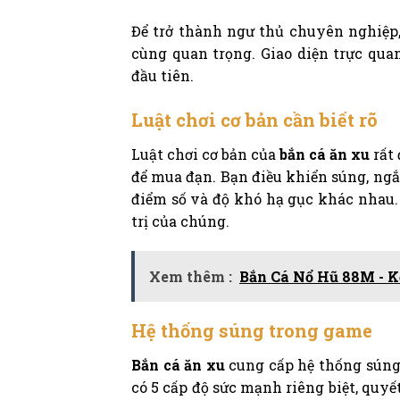
Để trở thành ngư thủ chuyên nghiệp,
cùng quan trọng. Giao diện trực qu
đầu tiên.
Luật chơi cơ bản cần biết rõ
Luật chơi cơ bản của
bắn cá ăn xu
rất 
để mua đạn. Bạn điều khiển súng, ngắ
điểm số và độ khó hạ gục khác nhau. 
trị của chúng.
Xem thêm :
Bắn Cá Nổ Hũ 88M - Kế
Hệ thống súng trong game
Bắn cá ăn xu
cung cấp hệ thống súng 
có 5 cấp độ sức mạnh riêng biệt, quyế