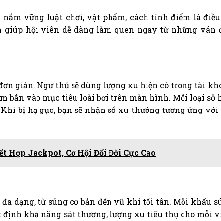
 nắm vững luật chơi, vật phẩm, cách tính điểm là điều
an giúp hội viên dễ dàng làm quen ngay từ những ván 
đơn giản. Ngư thủ sẽ dùng lượng xu hiện có trong tài kh
m bắn vào mục tiêu loài bơi trên màn hình. Mỗi loại sở 
Khi bị hạ gục, bạn sẽ nhận số xu thưởng tương ứng với 
t Hợp Jackpot, Cơ Hội Đổi Đời Cực Cao
đa dạng, từ súng cơ bản đến vũ khí tối tân. Mỗi khẩu s
t định khả năng sát thương, lượng xu tiêu thụ cho mỗi v